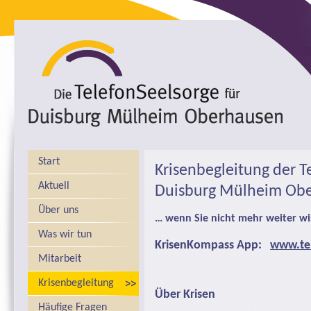
Start
Krisenbegleitung der T
Aktuell
Duisburg Mülheim Ob
Über uns
… wenn Sie nicht mehr weiter wi
Was wir tun
KrisenKompass App:
www.tel
Mitarbeit
Krisenbegleitung
Über Krisen
Häufige Fragen